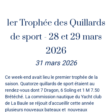
Bruno Gérard
sur
Jumpin’ Jack
, IRC 2
François Bois
, vainqueur en Diam 24
1er Trophée des Quillards
Fabrice Denoual
sur le Grand Surprise
Diplodocus
de sport - 28 et 29 mars
Thierry Denigot
et
Angel Acosta Diaz
en OSIRIS B
Pierre Sallenave
à bord de Ster Wenn 5
qui
2026
manque de peu le podium en OSIRIS C
31 mars 2026
Nous aurons le plaisir de les voir disputer les prochains
trophées quillards de sport et habitables ou de les
Ce week-end avait lieu le premier trophée de la
retrouver au départ de la 6e édition de la Yacht Cup le 22
saison. Quatorze quillards de sport étaient au
mai.
rendez-vous dont 7 Dragon, 6 Soling et 1 M 7.50
Brétéché. La commission nautique du Yacht club
de La Baule se réjouit d'accueillir cette année
plusieurs nouveaux bateaux et nouveaux