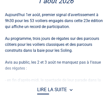
1 août 2026
Aujourd'hui 1er août, premier signal d'avertissement à
9h30 pour les 53 voiliers engagés dans cette 23e édition
qui affiche un record de participation.
Au programme, trois jours de régates sur des parcours
côtiers pour les voiliers classiques et des parcours
construits dans la baie pour les Soling.
Avis au public, les 2 et 3 août ne manquez pas à l'issue
des régates :
- en fin d'après-midi, le spectacle de leur parade dans la
baie
LIRE LA SUITE
- et à partir de 19 heures dimanche et 19h30 lundi, celui
de leur retour au port de La Baule - Le Pouliguen, en file
indienne derrière Pen Duick et Pen Duick II,
qu'accompagnera une animation musicale ponctuée de