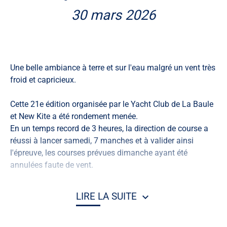
30 mars 2026
Une belle ambiance à terre et sur l'eau malgré un vent très
froid et capricieux.
Cette 21e édition organisée par le Yacht Club de La Baule
et New Kite a été rondement menée.
En un temps record de 3 heures, la direction de course a
réussi à lancer samedi, 7 manches et à valider ainsi
l'épreuve, les courses prévues dimanche ayant été
annulées faute de vent.
Partis en premier les 9 riders en lice en Wing Foil s'en sont
LIRE LA SUITE
donné à cœur joie et ont pu disputer 4 manches de
Downwind.