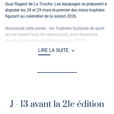
Podium Kite Foil
Quai Rageot de La Touche. Les équipages se préparent à
1. Sébastien Cou
disputer les 28 et 29 mars le premier des treize trophées
2. Iban Jaffres
figurant au calendrier de la saison 2026.
3. Mathis Bastien
Nouveauté cette année : les Trophées Quillards de sport
qui se courent tous les quinze jours, sont désormais
ouverts aux voiliers habitables (jauge OSIRIS).
LIRE LA SUITE
Pour garantir le bon déroulement de l'épreuve pensez à
vous inscrire impérativement avant jeudi 26 mars 16
heures.
Avis et instructions de course
:
http://www.yclb.net/nos_evenements
J - 13 avant la 21e édition