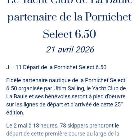
Le Yacht Club de La Baule
coque est lestée de 8 gueuses totalisant une centaine de
kilos.
partenaire de la Pornichet
Prise du premier ris de la grand-voile depuis le cockpit,
Select 6.50
possibilité de changer le foc pour un plus petit en régate,
foc auto-vireur… Les règles de jauge et de course de la
21 avril 2026
classe Mini JI ont permis d’adapter le bateau à la plupart
des handicaps en en simplifiant la manœuvre tout en
respectant sa monotypie.
J – 11 Départ de la Pornichet Select 6.50
Nous leur souhaitons bon vent et beaucoup de plaisir sur
Fidèle partenaire nautique de la Pornichet Select
l’eau.
6.50 organisée par Ultim Sailing, le Yacht Club de
La Baule et ses bénévoles seront à pied d'oeuvre
e
sur les lignes de départ et d’arrivée de cette 25
édition.
Le 2 mai à 13 heures, 78 skippers prendront le
départ de cette première course au large de la