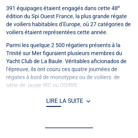
e
391 équipages étaient engagés dans cette 48
édition du Spi Ouest France, la plus grande régate
de voiliers habitables d’Europe, où 27 catégories de
voiliers étaient représentées cette année.
Parmi les quelque 2 500 régatiers présents à la
Trinité sur Mer figuraient plusieurs membres du
Yacht Club de La Baule. Véritables aficionados de
l’épreuve, ils ont couru ces quatre journées de
régates à bord de monotypes ou de voiliers
de
série de
jauge IRC ou OSIRIS :
Samuel Prietz
sur
Whim
vainqueur en IRC 0,
LIRE LA SUITE
Jean-Yves Jaffrezic
à bord de
Lazy Boy,
un JPK
e
1050 classé 3
en
IRC 1
Philippe Mery
sur
Saga
, IRC 1