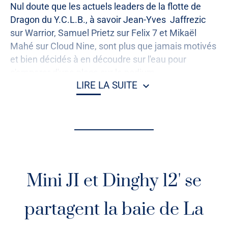
Nul doute que les actuels leaders de la flotte de
Dragon du Y.C.L.B., à savoir Jean-Yves Jaffrezic
sur Warrior, Samuel Prietz sur Felix 7 et Mikaël
Mahé sur Cloud Nine, sont plus que jamais motivés
et bien décidés à en découdre sur l'eau pour
s'emparer d'une place sur le podium.
LIRE LA SUITE
Du 8 au 12 juin le Derby Dragon International va
rassembler vingt-six équipages, dont treize de
nationalité étrangère, pour quatre jours de régates
sur des parcours construits dans la baie.
Bon vent à tous.
Mini JI et Dinghy 12' se
Résultats complets des 5 premiers Tro
phées QSP :
yclb.net/nos_evenements
partagent la baie de La