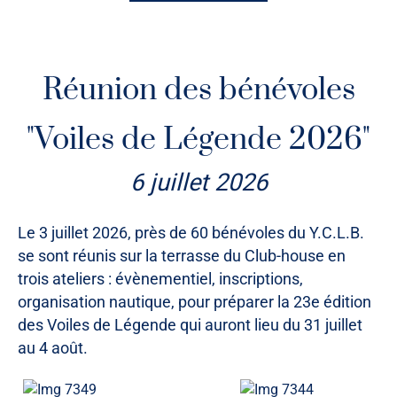
commentaires sur chacun des voiliers.
La majorité des voiliers classiques sont à découvrir dans
Réunion des bénévoles
le port de La Baule - Le Pouliguen, et les plus grandes
unités à fort tirant d'eau au port de Pornichet.
"Voiles de Légende 2026"
6 juillet 2026
Le 3 juillet 2026, près de 60 bénévoles du Y.C.L.B.
se sont réunis sur la terrasse du Club-house en
trois ateliers : évènementiel, inscriptions,
organisation nautique, pour préparer la 23e édition
des Voiles de Légende qui auront lieu du 31 juillet
au 4 août.