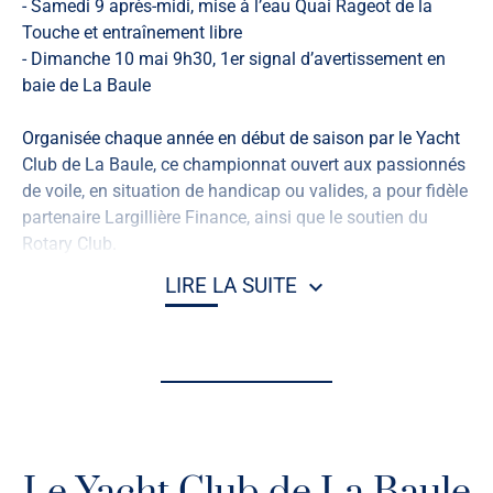
- Samedi 9 après-midi, mise à l’eau Quai Rageot de la
Touche et entraînement libre
- Dimanche 10 mai 9h30, 1er signal d’avertissement en
baie de La Baule
Organisée chaque année en début de saison par le Yacht
Club de La Baule, ce championnat ouvert aux passionnés
de voile, en situation de handicap ou valides, a pour fidèle
partenaire Largillière Finance, ainsi que le soutien du
Rotary Club.
LIRE LA SUITE
Dessiné par Alain Gallois et lancé en 1985, le Mini JI est le
modèle réduit à 1/7e des fameux 12 M JI qui ont disputé
l’America’s Cup de 1958 à 1987.
Avec ses 3,65 m de long, 0,86 m de large, son tirant d’eau
de 0,65 m, et une surface de voile de 6,10 m2, ce petit
quillard de sport monoplace offre de belles sensations de
gîte et de vitesse, et peut atteindre jusqu’à 6 nœuds. Sa