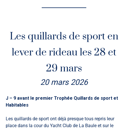
Relativement bien établi à quelque 14 nœuds de moyenne
au large, le vent de N-NO a fait cruellement défaut en bord
de plage et n'a pas permis à la majorité des riders inscrits
en Kite Foil de rejoindre la ligne de départ de leur parcours
Les quillards de sport en
construit dans la baie.
Sur les 15 inscrits, seuls 6 d'entre eux figurent au
classement des 3 manches courues.
lever de rideau les 28 et
La remise des prix s'est tenue samedi soir sur la plage, au
29 mars
Poste Concorde, et précédait la désormais traditionnelle
soirée rassemblant riders et bénévoles au magasin
20 mars 2026
Glissévolution dans une très chaleureuse ambiance.
Podium Wing Foil
J – 9 avant le premier Trophée Quillards de sport et
1. Theotime Luneau
Habitables
2. Frédéric Luneau
3. Christophe Declercq
Les quillards de sport ont déjà presque tous repris leur
place dans la cour du Yacht Club de La Baule et sur le