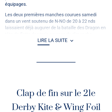
équipages.
Les deux premières manches courues samedi
dans un vent soutenu de N-NO de 20 à 22 nds
laissaient déjà augurer de la bataille des Dragon en
tête de flotte des trois courses du dimanche.
LIRE LA SUITE
Prochain Trophée des Quillards de sport les 11 et
12 avril .
Podium (classement général en temps compensé
IND/INQ, 5 courses 4 retenues) :
1 - WARRIOR, DRA, Jean-Yves Jaffrezic
2 - FELIX 7, DRA, Samuel Prietz
Clap de fin sur le 21e
3 - CLOUD NINE, DRA, Mikael Mahé
Derby Kite & Wing Foil