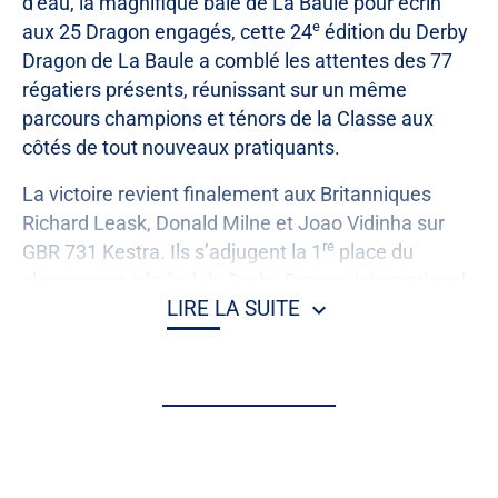
d’eau, la magnifique baie de La Baule pour écrin
e
aux 25 Dragon engagés, cette 24
édition du Derby
Dragon de La Baule a comblé les attentes des 77
régatiers présents, réunissant sur un même
parcours champions et ténors de la Classe aux
côtés de tout nouveaux pratiquants.
La victoire revient finalement aux Britanniques
Richard Leask, Donald Milne et Joao Vidinha sur
re
GBR 731 Kestra. Ils s’adjugent la 1
place du
classement général du Derby Dragon International
LIRE LA SUITE
2026 à un point seulement devant les Néerlandais
Richard Blickman, Remco Van De Berg et Koen
e
Desmet 2
sur NED 393 Cobweb, vainqueur l’an
dernier.
Gery Trentesaux du Yacht Club de France,
équipé par Jean Quéveau, Morgan Riou et Sofian
e
Bouvet, s’adjuge la 3
place.