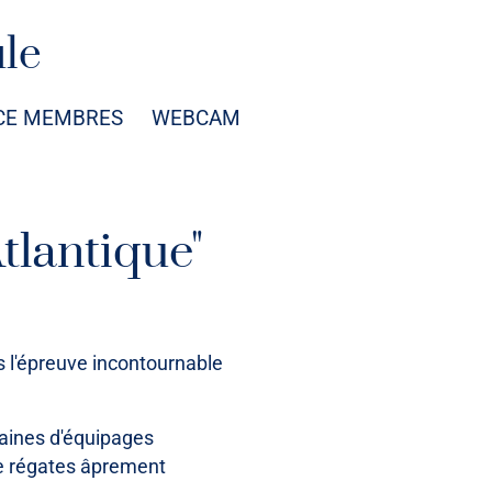
ule
CE MEMBRES
WEBCAM
tlantique"
s l'épreuve incontournable
aines d'équipages
de régates âprement